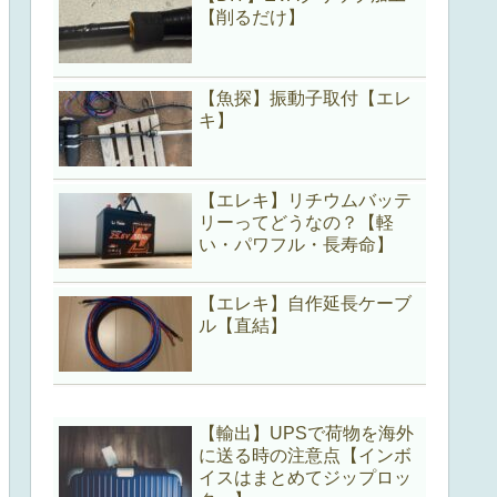
【削るだけ】
【魚探】振動子取付【エレ
キ】
【エレキ】リチウムバッテ
リーってどうなの？【軽
い・パワフル・長寿命】
【エレキ】自作延長ケーブ
ル【直結】
【輸出】UPSで荷物を海外
に送る時の注意点【インボ
イスはまとめてジップロッ