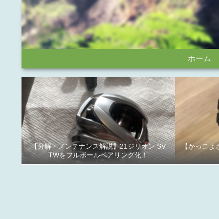
ホーム
【分解・メンテナンス解説】21ジリオン SV
【かっこよさ
TWをフルボールベアリング化！