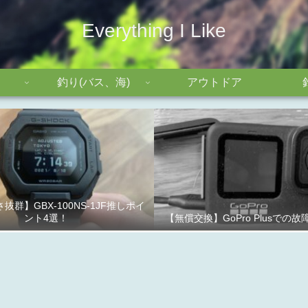
Everything I Like
釣り(バス、海)
アウトドア
抜群】GBX-100NS-1JF推しポイ
ント4選！
【無償交換】GoPro Plusでの