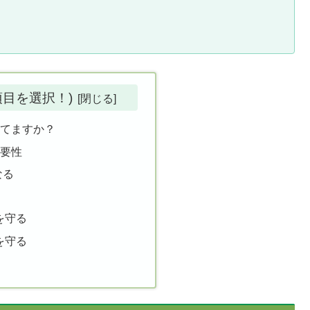
項目を選択！)
ってますか？
必要性
なる
を守る
を守る