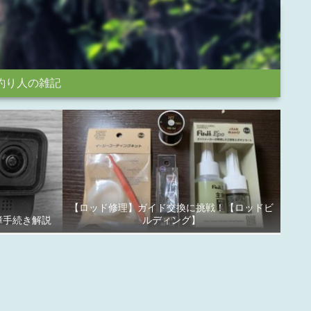
釣り人の雑記
【ロッド修理】ガイド交換に挑戦！【ロッドビ
故障手続き解説
ルディング】