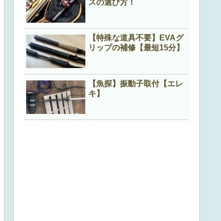
スの選び方！
【特殊な道具不要】EVAグ
リップの補修【最短15分】
【魚探】振動子取付【エレ
キ】