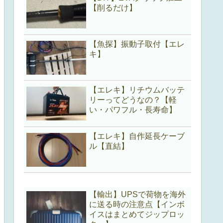
【削るだけ】
【魚探】振動子取付【エレ
キ】
【エレキ】リチウムバッテ
リーってどうなの？【軽
い・パワフル・長寿命】
【エレキ】自作延長ケーブ
ル【直結】
【輸出】UPSで荷物を海外
に送る時の注意点【インボ
イスはまとめてジップロッ