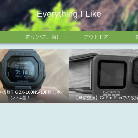
Everything I Like
釣り(バス、海)
アウトドア
抜群】GBX-100NS-1JF推しポイ
ント4選！
【無償交換】GoPro Plusでの