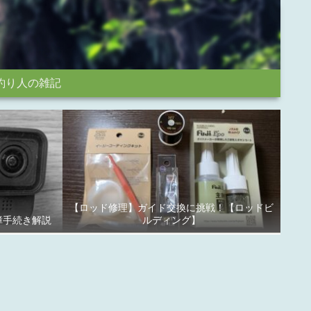
釣り人の雑記
【ロッド修理】ガイド交換に挑戦！【ロッドビ
故障手続き解説
ルディング】