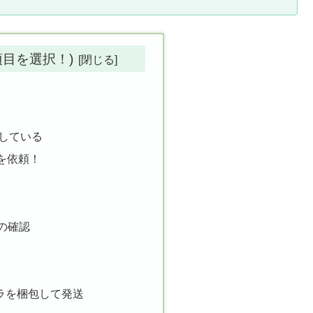
項目を選択！)
加入している
換を依頼！
の確認
ラを梱包して発送