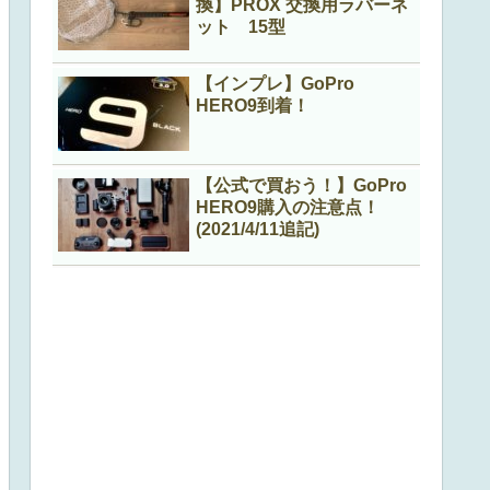
換】PROX 交換用ラバーネ
ット 15型
【インプレ】GoPro
HERO9到着！
【公式で買おう！】GoPro
HERO9購入の注意点！
(2021/4/11追記)