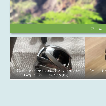
ホーム
【分解・メンテナンス解説】21ジリオン SV
【かっこよさ
TWをフルボールベアリング化！