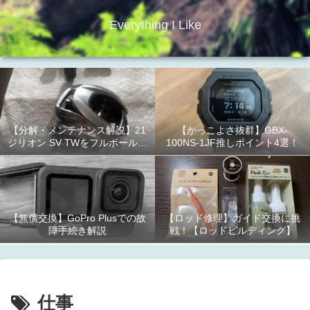
Everything I Like
【分解・メンテナンス解説】21
【かっこよさ抜群】GBX-
ジリオン SV TWをフルボールベ
100NS-1JF推しポイント4選！
アリング化！
【無償交換】GoPro Plusでの故
【ロッド修理】ガイド交換に挑
障手続き解説
戦！【ロッドビルディング】
仕事