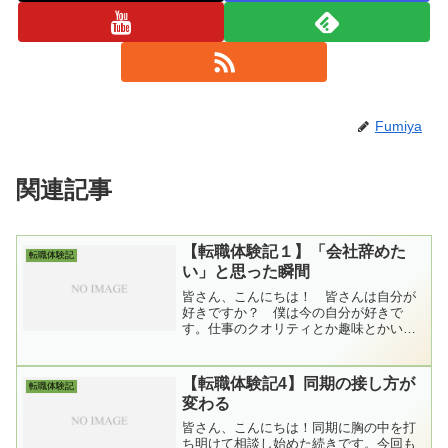
Fumiya
関連記事
【転職体験記１】「会社辞めた
転職体験記
い」と思った瞬間
皆さん、こんにちは！ 皆さんは自分が
好きですか？ 僕は今の自分が好きで
す。仕事のクオリティとか趣味とかいろ
んな指標が人それぞれあると思います
が、全部ひっくるめて好きです。そんな
好きな自分について書きます。過去の自
【転職体験記4】同期の接し方が
転職体験記
分です。はじめに転職体験記と...
変わる
皆さん、こんにちは！同期に胸の中を打
ち明けて相談し始めた続きです。今回も