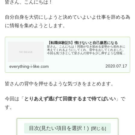
皆さん、こんにちは！
自分自身を大切にしようと決めていよいよ仕事を辞める為
に情報を集めようとします。
【転職体験記5】情けないと自己嫌悪になる
皆さん、こんにちは！同期が引き留める姿勢から前向きに
考えてくれるようにしてくれ、背中をおしてくれました。
今回も気づきとして皆さんの背中を少し押すような情報に
まとめています。過去の自分に向けて。今悩んでいる皆さ
んに届けばと思います。自己紹介2...
2020.07.17
everything-i-like.com
皆さんの背中を押せるような気づきをまとめます。
今回は「
とりあえず逃げて回復するまで待てばいい
」で
す。
目次(見たい項目を選択！)