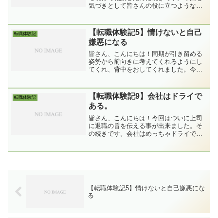
気づきとして皆さんの役に立つような情
報として最後にまとめます。自己紹介
2020年現在27歳男性 公立大学卒業当時
は実家暮らし新卒で専門商社に入社し、1
【転職体験記5】情けないと自己
転職体験記
年と少しで退職真面...
嫌悪になる
皆さん、こんにちは！同期が引き留める
姿勢から前向きに考えてくれるようにし
てくれ、背中をおしてくれました。今回
も気づきとして皆さんの背中を少し押す
ような情報にまとめています。過去の自
分に向けて。今悩んでいる皆さんに届け
【転職体験記9】会社はドライで
転職体験記
ばと思います。自己紹介2...
ある。
皆さん、こんにちは！今回はついに上司
に退職の旨を伝える事が出来ました。そ
の続きです。会社はめっちゃドライでし
た。ですよね～とは思いましたが。今回
の気づきは「会社はドライだと知ってお
く」です。自己紹介2020年現在27歳男
性 公立大学卒業当時...
【転職体験記5】情けないと自己嫌悪にな
る