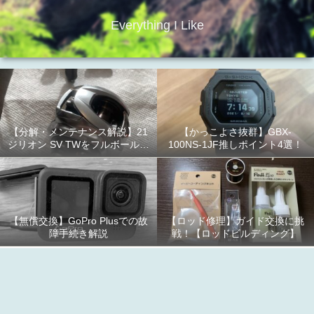
Everything I Like
【分解・メンテナンス解説】21
【かっこよさ抜群】GBX-
ジリオン SV TWをフルボールベ
100NS-1JF推しポイント4選！
アリング化！
【無償交換】GoPro Plusでの故
【ロッド修理】ガイド交換に挑
障手続き解説
戦！【ロッドビルディング】