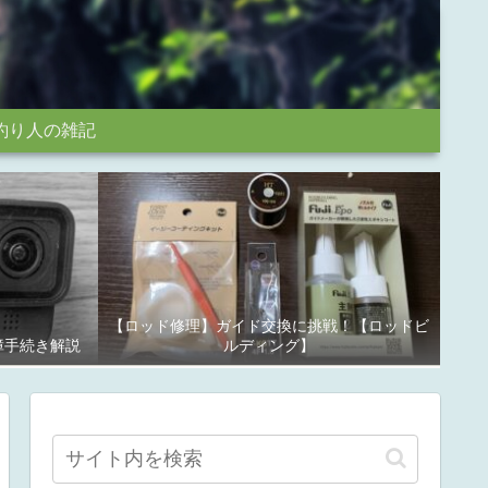
釣り人の雑記
【ロッド修理】ガイド交換に挑戦！【ロッドビ
故障手続き解説
ルディング】