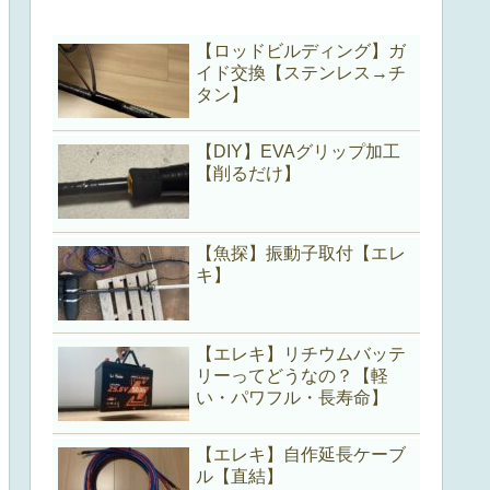
【ロッドビルディング】ガ
イド交換【ステンレス→チ
タン】
【DIY】EVAグリップ加工
【削るだけ】
【魚探】振動子取付【エレ
キ】
【エレキ】リチウムバッテ
リーってどうなの？【軽
い・パワフル・長寿命】
【エレキ】自作延長ケーブ
ル【直結】