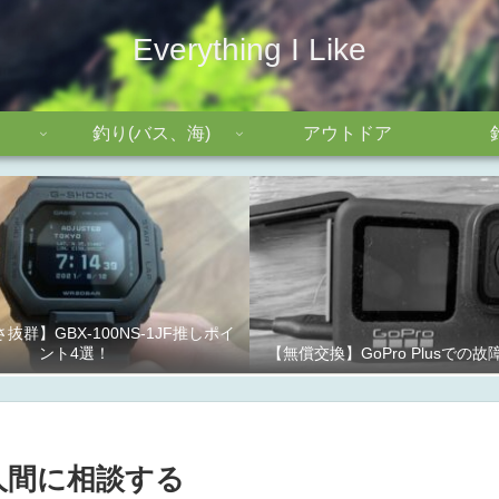
Everything I Like
釣り(バス、海)
アウトドア
抜群】GBX-100NS-1JF推しポイ
ント4選！
【無償交換】GoPro Plusでの
人間に相談する