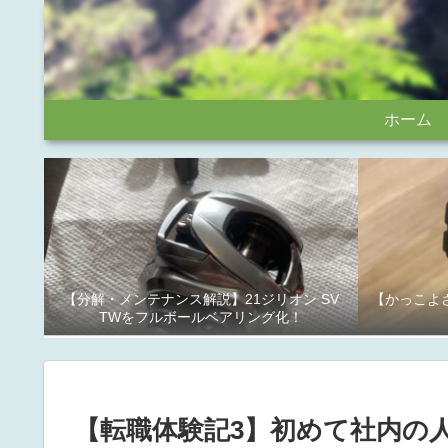
ホーム
【分解・メンテナンス解説】21ジリオン SV
【かっこよさ
TWをフルボールベアリング化！
【転職体験記3】初めて社内の