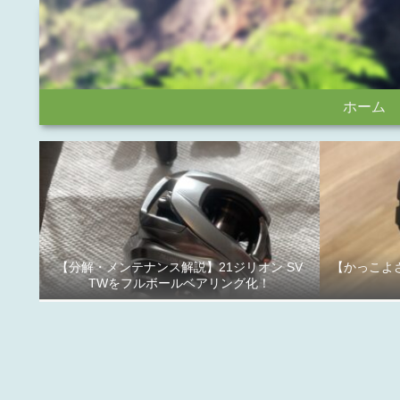
ホーム
【分解・メンテナンス解説】21ジリオン SV
【かっこよさ
TWをフルボールベアリング化！