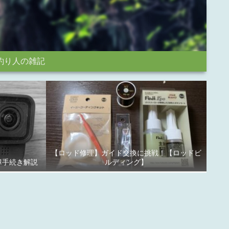
釣り人の雑記
【ロッド修理】ガイド交換に挑戦！【ロッドビ
故障手続き解説
ルディング】