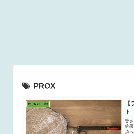
PROX
【
釣り(バス、海)
ト
皆さ
釣果
魚へ