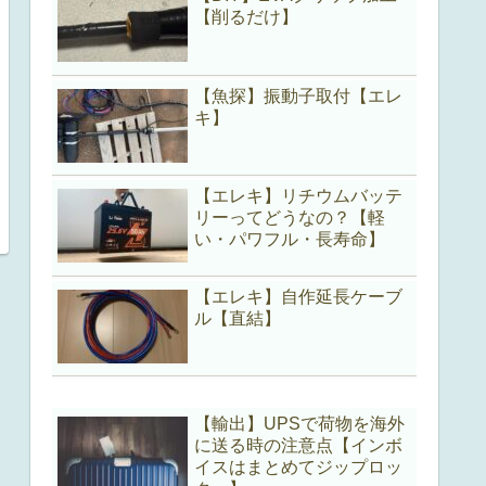
【削るだけ】
【魚探】振動子取付【エレ
キ】
【エレキ】リチウムバッテ
リーってどうなの？【軽
い・パワフル・長寿命】
【エレキ】自作延長ケーブ
ル【直結】
【輸出】UPSで荷物を海外
に送る時の注意点【インボ
イスはまとめてジップロッ