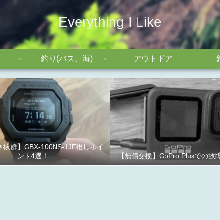
Everything I Like
釣り(バス、海)
アウトドア
抜群】GBX-100NS-1JF推しポイ
ント4選！
【無償交換】GoPro Plusでの