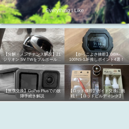
Everything I Like
【分解・メンテナンス解説】21
【かっこよさ抜群】GBX-
ジリオン SV TWをフルボールベ
100NS-1JF推しポイント4選！
アリング化！
【無償交換】GoPro Plusでの故
【ロッド修理】ガイド交換に挑
障手続き解説
戦！【ロッドビルディング】