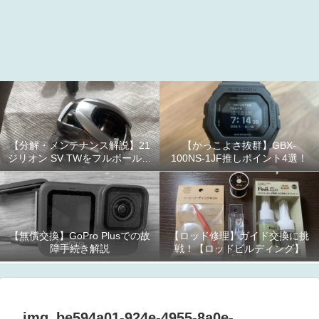
【分解・メンテナンス解説】21
【かっこよさ抜群】GBX-
ジリオン SV TWをフルボールベ
100NS-1JF推しポイント4選！
アリング化！
【無償交換】GoPro Plusでの故
【ロッド修理】ガイド交換に挑
障手続き解説
戦！【ロッドビルディング】
img_be594a01-924e-4955-8a0e-