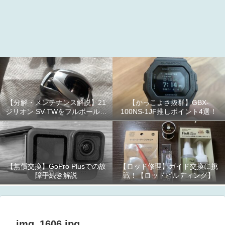
【分解・メンテナンス解説】21
【かっこよさ抜群】GBX-
ジリオン SV TWをフルボールベ
100NS-1JF推しポイント4選！
アリング化！
【無償交換】GoPro Plusでの故
【ロッド修理】ガイド交換に挑
障手続き解説
戦！【ロッドビルディング】
img_1606.jpg