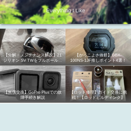
Everything I Like
【分解・メンテナンス解説】21
【かっこよさ抜群】GBX-
ジリオン SV TWをフルボールベ
100NS-1JF推しポイント4選！
アリング化！
【無償交換】GoPro Plusでの故
【ロッド修理】ガイド交換に挑
障手続き解説
戦！【ロッドビルディング】