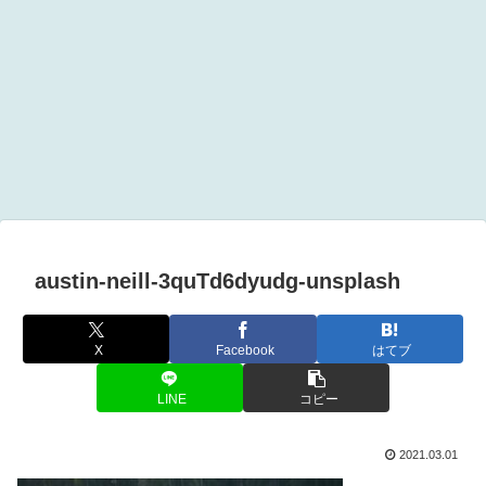
austin-neill-3quTd6dyudg-unsplash
X
Facebook
はてブ
LINE
コピー
2021.03.01