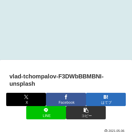
vlad-tchompalov-F3DWbBBMBNI-
unsplash
X
Facebook
はてブ
LINE
コピー
2021.05.06