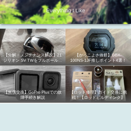
Everything I Like
【分解・メンテナンス解説】21
【かっこよさ抜群】GBX-
ジリオン SV TWをフルボールベ
100NS-1JF推しポイント4選！
アリング化！
【無償交換】GoPro Plusでの故
【ロッド修理】ガイド交換に挑
障手続き解説
戦！【ロッドビルディング】