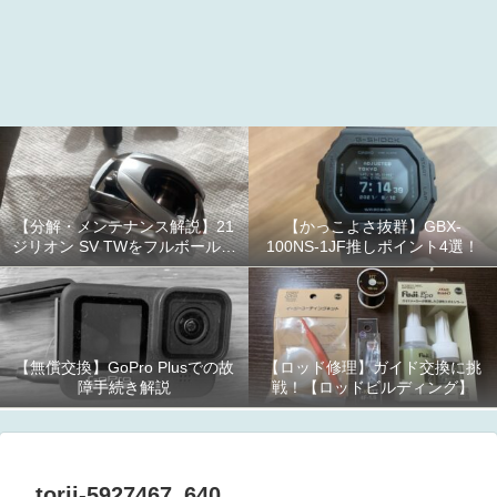
【分解・メンテナンス解説】21
【かっこよさ抜群】GBX-
ジリオン SV TWをフルボールベ
100NS-1JF推しポイント4選！
アリング化！
【無償交換】GoPro Plusでの故
【ロッド修理】ガイド交換に挑
障手続き解説
戦！【ロッドビルディング】
torii-5927467_640