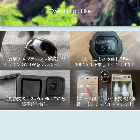
Everything I Like
【分解・メンテナンス解説】21
【かっこよさ抜群】GBX-
ジリオン SV TWをフルボールベ
100NS-1JF推しポイント4選！
アリング化！
【無償交換】GoPro Plusでの故
【ロッド修理】ガイド交換に挑
障手続き解説
戦！【ロッドビルディング】