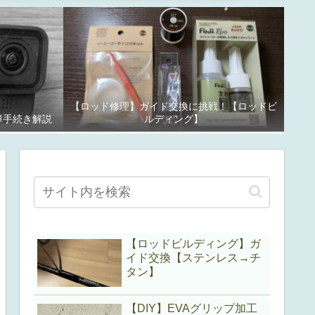
【ロッド修理】ガイド交換に挑戦！【ロッドビ
故障手続き解説
ルディング】
【ロッドビルディング】ガ
イド交換【ステンレス→チ
タン】
【DIY】EVAグリップ加工