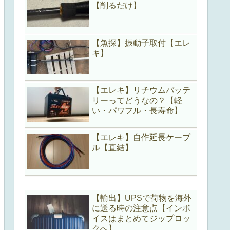
【削るだけ】
【魚探】振動子取付【エレ
キ】
【エレキ】リチウムバッテ
リーってどうなの？【軽
い・パワフル・長寿命】
【エレキ】自作延長ケーブ
ル【直結】
【輸出】UPSで荷物を海外
に送る時の注意点【インボ
イスはまとめてジップロッ
クへ】