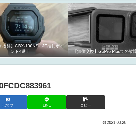
抜群】GBX-100NS-1JF推しポイ
ント4選！
【無償交換】GoPro Plusでの
10FCDC883961
はてブ
LINE
コピー
2021.03.28