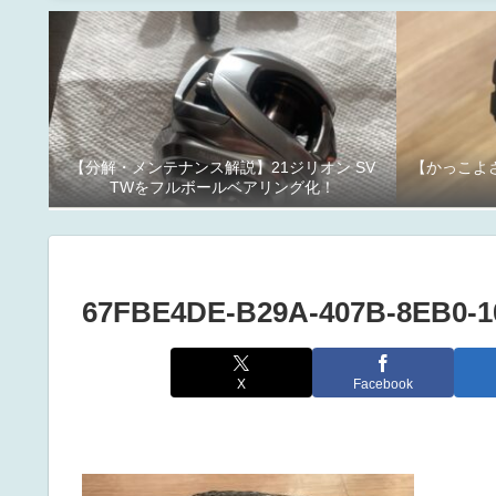
【分解・メンテナンス解説】21ジリオン SV
【かっこよさ
TWをフルボールベアリング化！
67FBE4DE-B29A-407B-8EB0-
X
Facebook