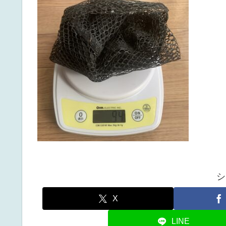
シ
X
LINE