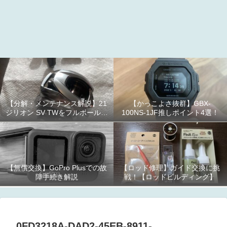
【分解・メンテナンス解説】21
【かっこよさ抜群】GBX-
ジリオン SV TWをフルボールベ
100NS-1JF推しポイント4選！
アリング化！
【無償交換】GoPro Plusでの故
【ロッド修理】ガイド交換に挑
障手続き解説
戦！【ロッドビルディング】
0FD3218A-DAD2-45EB-8911-