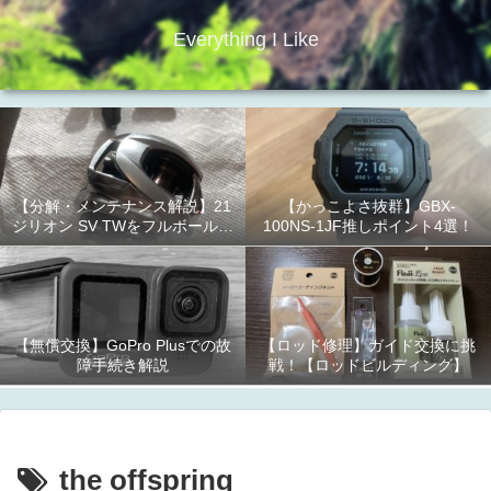
Everything I Like
【分解・メンテナンス解説】21
【かっこよさ抜群】GBX-
ジリオン SV TWをフルボールベ
100NS-1JF推しポイント4選！
アリング化！
【無償交換】GoPro Plusでの故
【ロッド修理】ガイド交換に挑
障手続き解説
戦！【ロッドビルディング】
the offspring