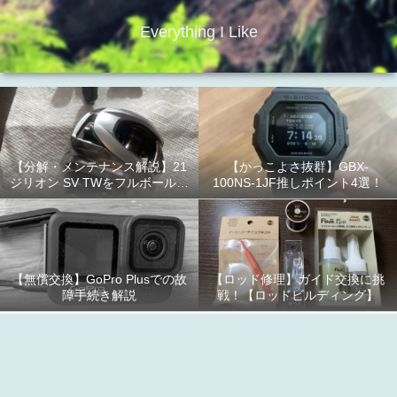
Everything I Like
【分解・メンテナンス解説】21
【かっこよさ抜群】GBX-
ジリオン SV TWをフルボールベ
100NS-1JF推しポイント4選！
アリング化！
【無償交換】GoPro Plusでの故
【ロッド修理】ガイド交換に挑
障手続き解説
戦！【ロッドビルディング】