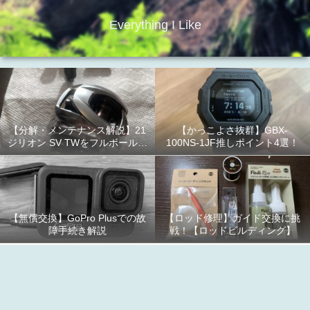
Everything I Like
【分解・メンテナンス解説】21
【かっこよさ抜群】GBX-
ジリオン SV TWをフルボールベ
100NS-1JF推しポイント4選！
アリング化！
【無償交換】GoPro Plusでの故
【ロッド修理】ガイド交換に挑
障手続き解説
戦！【ロッドビルディング】