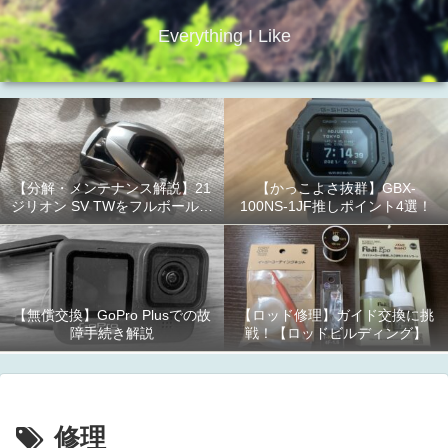
Everything I Like
【分解・メンテナンス解説】21
【かっこよさ抜群】GBX-
ジリオン SV TWをフルボールベ
100NS-1JF推しポイント4選！
アリング化！
【無償交換】GoPro Plusでの故
【ロッド修理】ガイド交換に挑
障手続き解説
戦！【ロッドビルディング】
修理