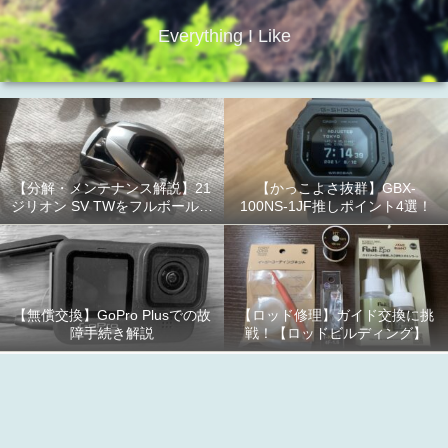
Everything I Like
【分解・メンテナンス解説】21
【かっこよさ抜群】GBX-
ジリオン SV TWをフルボールベ
100NS-1JF推しポイント4選！
アリング化！
【無償交換】GoPro Plusでの故
【ロッド修理】ガイド交換に挑
障手続き解説
戦！【ロッドビルディング】