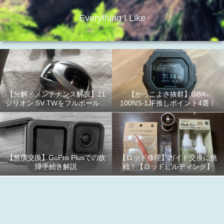
Everything I Like
【分解・メンテナンス解説】21
【かっこよさ抜群】GBX-
ジリオン SV TWをフルボールベ
100NS-1JF推しポイント4選！
アリング化！
【無償交換】GoPro Plusでの故
【ロッド修理】ガイド交換に挑
障手続き解説
戦！【ロッドビルディング】