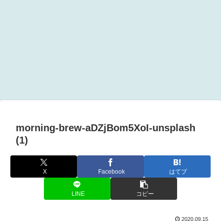
morning-brew-aDZjBom5XoI-unsplash
(1)
X
Facebook
はてブ
LINE
コピー
2020.09.15