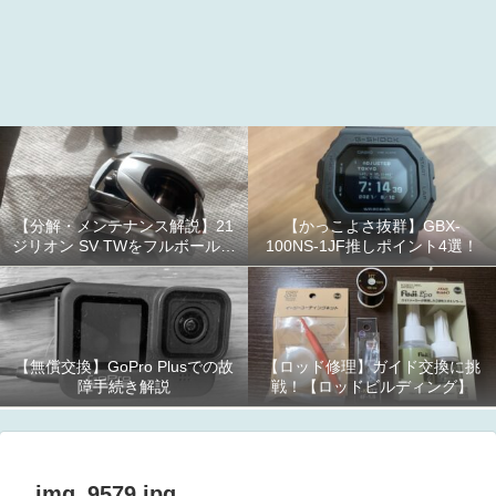
【分解・メンテナンス解説】21
【かっこよさ抜群】GBX-
ジリオン SV TWをフルボールベ
100NS-1JF推しポイント4選！
アリング化！
【無償交換】GoPro Plusでの故
【ロッド修理】ガイド交換に挑
障手続き解説
戦！【ロッドビルディング】
img_9579.jpg