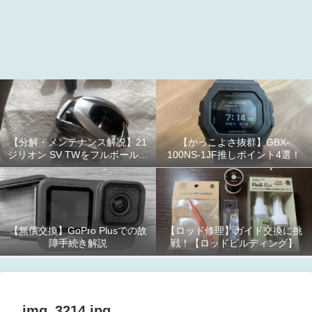
【分解・メンテナンス解説】21
【かっこよさ抜群】GBX-
ジリオン SV TWをフルボールベ
100NS-1JF推しポイント4選！
アリング化！
【無償交換】GoPro Plusでの故
【ロッド修理】ガイド交換に挑
障手続き解説
戦！【ロッドビルディング】
img_3214.jpg