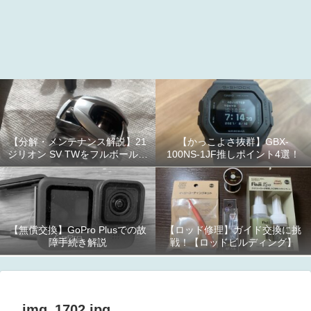
【分解・メンテナンス解説】21
【かっこよさ抜群】GBX-
ジリオン SV TWをフルボールベ
100NS-1JF推しポイント4選！
アリング化！
【無償交換】GoPro Plusでの故
【ロッド修理】ガイド交換に挑
障手続き解説
戦！【ロッドビルディング】
img_1702.jpg