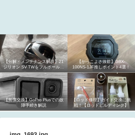
【分解・メンテナンス解説】21
【かっこよさ抜群】GBX-
ジリオン SV TWをフルボールベ
100NS-1JF推しポイント4選！
アリング化！
【無償交換】GoPro Plusでの故
【ロッド修理】ガイド交換に挑
障手続き解説
戦！【ロッドビルディング】
img_1693.jpg