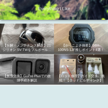
Everything I Like
【分解・メンテナンス解説】21
【かっこよさ抜群】GBX-
ジリオン SV TWをフルボールベ
100NS-1JF推しポイント4選！
アリング化！
【無償交換】GoPro Plusでの故
【ロッド修理】ガイド交換に挑
障手続き解説
戦！【ロッドビルディング】