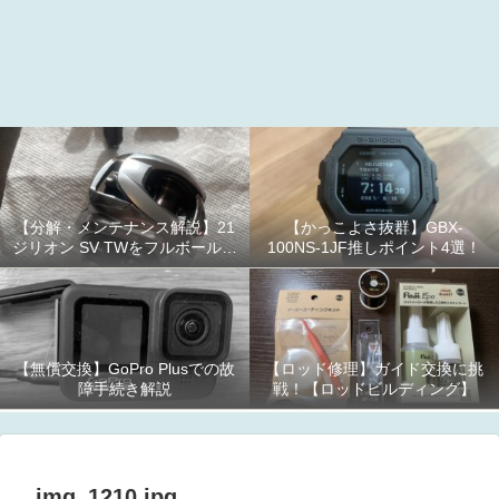
【分解・メンテナンス解説】21
【かっこよさ抜群】GBX-
ジリオン SV TWをフルボールベ
100NS-1JF推しポイント4選！
アリング化！
【無償交換】GoPro Plusでの故
【ロッド修理】ガイド交換に挑
障手続き解説
戦！【ロッドビルディング】
img_1210.jpg