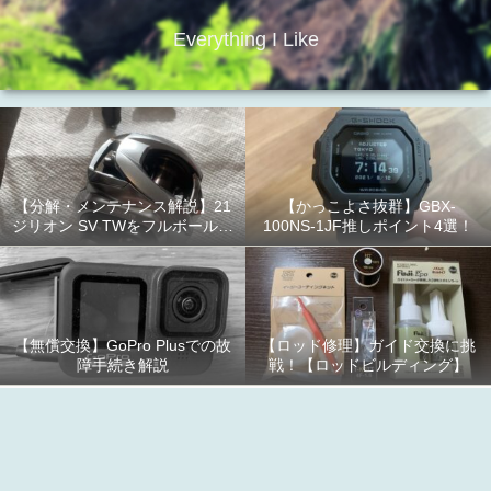
Everything I Like
【分解・メンテナンス解説】21
【かっこよさ抜群】GBX-
ジリオン SV TWをフルボールベ
100NS-1JF推しポイント4選！
アリング化！
【無償交換】GoPro Plusでの故
【ロッド修理】ガイド交換に挑
障手続き解説
戦！【ロッドビルディング】