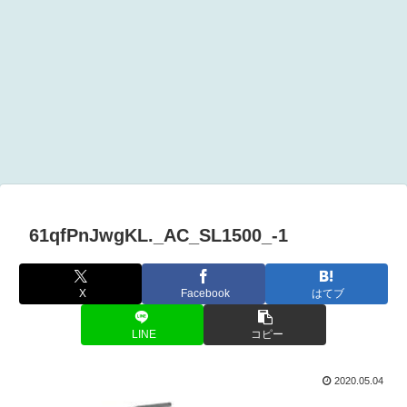
61qfPnJwgKL._AC_SL1500_-1
X
Facebook
はてブ
LINE
コピー
2020.05.04