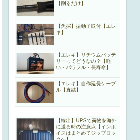
【削るだけ】
【魚探】振動子取付【エレ
キ】
【エレキ】リチウムバッテ
リーってどうなの？【軽
い・パワフル・長寿命】
【エレキ】自作延長ケーブ
ル【直結】
【輸出】UPSで荷物を海外
に送る時の注意点【インボ
イスはまとめてジップロッ
クへ】