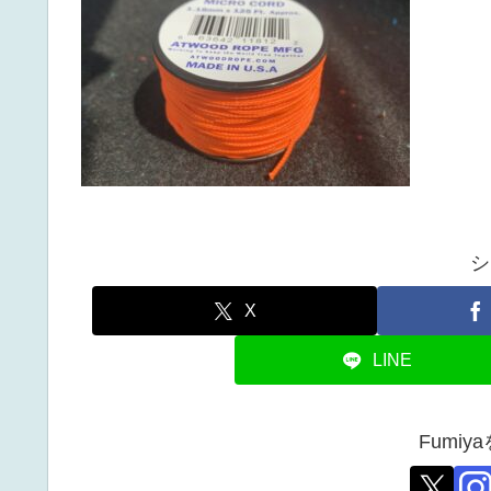
シ
X
LINE
Fumi