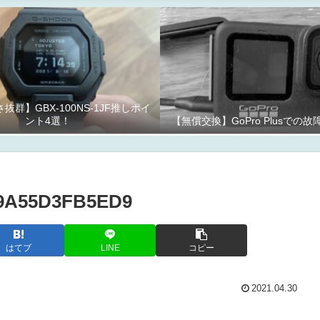
抜群】GBX-100NS-1JF推しポイ
ント4選！
【無償交換】GoPro Plusでの
9A55D3FB5ED9
はてブ
LINE
コピー
2021.04.30