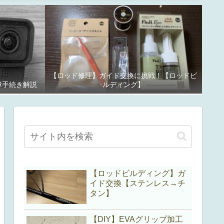
【ロッド修理】ガイド交換に挑戦！【ロッドビ
故障手続き解説
ルディング】
【ロッドビルディング】ガ
イド交換【ステンレス→チ
タン】
【DIY】EVAグリップ加工