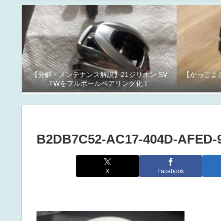
【分解・メンテナンス解説】21ジリオン SV
【かっこよさ
TWをフルボールベアリング化！
B2DB7C52-AC17-404D-AFED-
X
Facebook