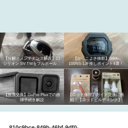
【分解・メンテナンス解説】21
【かっこよさ抜群】GBX-
ジリオン SV TWをフルボールベ
100NS-1JF推しポイント4選！
アリング化！
【無償交換】GoPro Plusでの故
【ロッド修理】ガイド交換に挑
障手続き解説
戦！【ロッドビルディング】
810c9bce-849b-46bf-9df0-