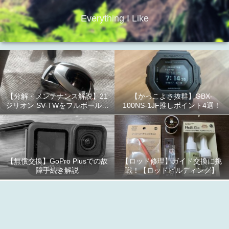
Everything I Like
【分解・メンテナンス解説】21
【かっこよさ抜群】GBX-
ジリオン SV TWをフルボールベ
100NS-1JF推しポイント4選！
アリング化！
【無償交換】GoPro Plusでの故
【ロッド修理】ガイド交換に挑
障手続き解説
戦！【ロッドビルディング】