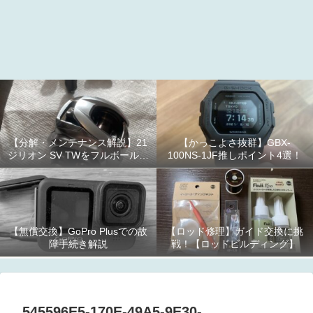
【分解・メンテナンス解説】21
【かっこよさ抜群】GBX-
ジリオン SV TWをフルボールベ
100NS-1JF推しポイント4選！
アリング化！
【無償交換】GoPro Plusでの故
【ロッド修理】ガイド交換に挑
障手続き解説
戦！【ロッドビルディング】
545596E5-170E-49A5-9E30-