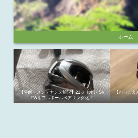
ホーム
【分解・メンテナンス解説】21ジリオン SV
【かっこよさ
TWをフルボールベアリング化！