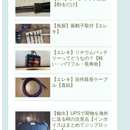
【削るだけ】
【魚探】振動子取付【エレ
キ】
【エレキ】リチウムバッテ
リーってどうなの？【軽
い・パワフル・長寿命】
【エレキ】自作延長ケーブ
ル【直結】
【輸出】UPSで荷物を海外
に送る時の注意点【インボ
イスはまとめてジップロッ