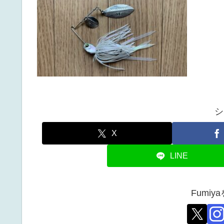
シ
X
LINE
Fumi