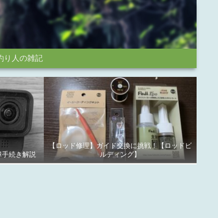
釣り人の雑記
【ロッド修理】ガイド交換に挑戦！【ロッドビ
故障手続き解説
ルディング】