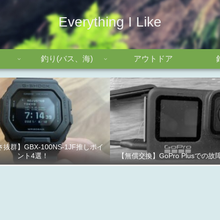
Everything I Like
釣り(バス、海)
アウトドア
抜群】GBX-100NS-1JF推しポイ
ント4選！
【無償交換】GoPro Plusでの