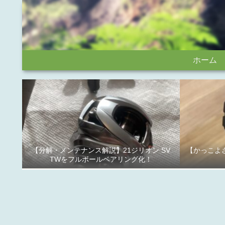
ホーム
【分解・メンテナンス解説】21ジリオン SV
【かっこよさ
TWをフルボールベアリング化！