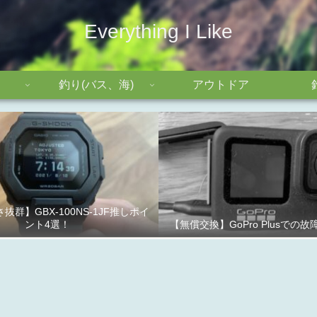
Everything I Like
釣り(バス、海)
アウトドア
抜群】GBX-100NS-1JF推しポイ
ント4選！
【無償交換】GoPro Plusでの