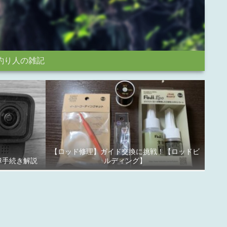
釣り人の雑記
【ロッド修理】ガイド交換に挑戦！【ロッドビ
故障手続き解説
ルディング】