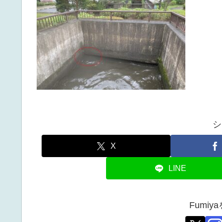
シ
X
LINE
Fumi