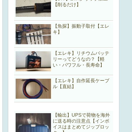
【削るだけ】
【魚探】振動子取付【エレ
キ】
【エレキ】リチウムバッテ
リーってどうなの？【軽
い・パワフル・長寿命】
【エレキ】自作延長ケーブ
ル【直結】
【輸出】UPSで荷物を海外
に送る時の注意点【インボ
イスはまとめてジップロッ