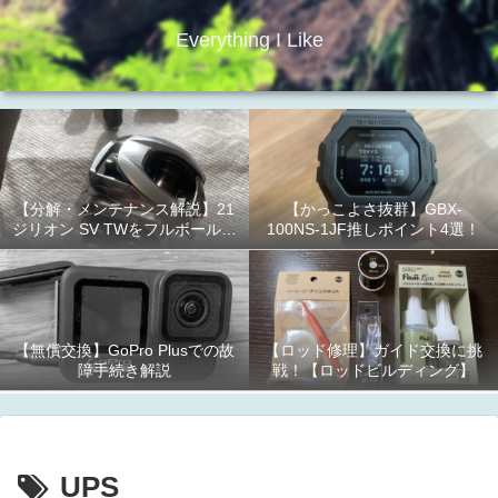
Everything I Like
【分解・メンテナンス解説】21
【かっこよさ抜群】GBX-
ジリオン SV TWをフルボールベ
100NS-1JF推しポイント4選！
アリング化！
【無償交換】GoPro Plusでの故
【ロッド修理】ガイド交換に挑
障手続き解説
戦！【ロッドビルディング】
UPS