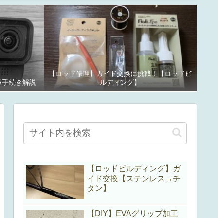
【ロッド修理】ガイド交換に挑戦！【ロッドビ
故障手続き解説
ルディング】
【ロッドビルディング】ガ
イド交換【ステンレス→チ
タン】
【DIY】EVAグリップ加工