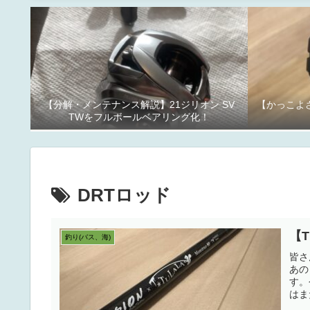
【分解・メンテナンス解説】21ジリオン SV
【かっこよさ
TWをフルボールベアリング化！
DRTロッド
【T
釣り(バス、海)
皆さ
あの
す。
はま