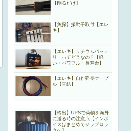
【削るだけ】
【魚探】振動子取付【エレ
キ】
【エレキ】リチウムバッテ
リーってどうなの？【軽
い・パワフル・長寿命】
【エレキ】自作延長ケーブ
ル【直結】
【輸出】UPSで荷物を海外
に送る時の注意点【インボ
イスはまとめてジップロッ
クへ】