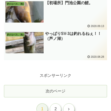
【初場所】門池公園の鯉。
釣り(バス、海)
2020.09.13
やっぱりSV-3は釣れるねぇ！！
釣り(バス、海)
（芦ノ湖）
2020.08.28
スポンサーリンク
次のページ
次
1
2