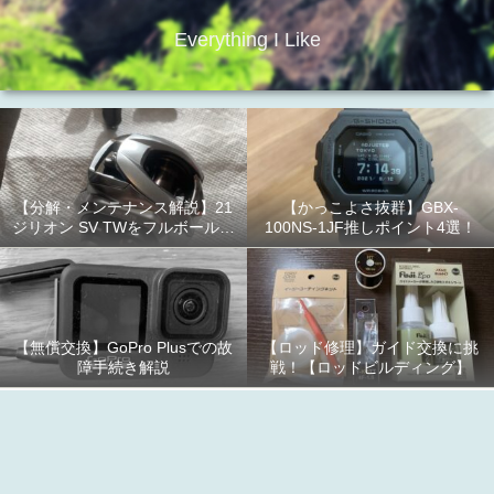
Everything I Like
【分解・メンテナンス解説】21
【かっこよさ抜群】GBX-
ジリオン SV TWをフルボールベ
100NS-1JF推しポイント4選！
アリング化！
【無償交換】GoPro Plusでの故
【ロッド修理】ガイド交換に挑
障手続き解説
戦！【ロッドビルディング】