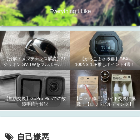
Everything I Like
【分解・メンテナンス解説】21
【かっこよさ抜群】GBX-
ジリオン SV TWをフルボールベ
100NS-1JF推しポイント4選！
アリング化！
【無償交換】GoPro Plusでの故
【ロッド修理】ガイド交換に挑
障手続き解説
戦！【ロッドビルディング】
自己嫌悪