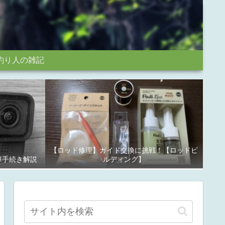
釣り人の雑記
【ロッド修理】ガイド交換に挑戦！【ロッドビ
故障手続き解説
ルディング】