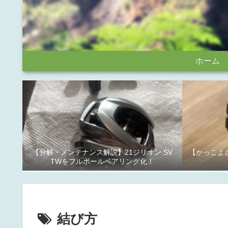
ホーム
【分解・メンテナンス解説】21ジリオン SV
【かっこよさ
TWをフルボールベアリング化！
結び方