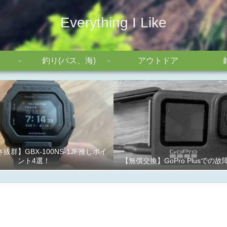
Everything I Like
釣り(バス、海)
アウトドア
抜群】GBX-100NS-1JF推しポイ
ント4選！
【無償交換】GoPro Plusでの