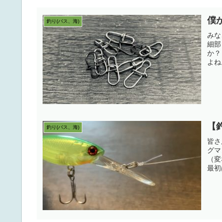
僕
釣り(バス、海)
みな
細部
か？
よね
【
釣り(バス、海)
皆さ
グマ
（変
最初