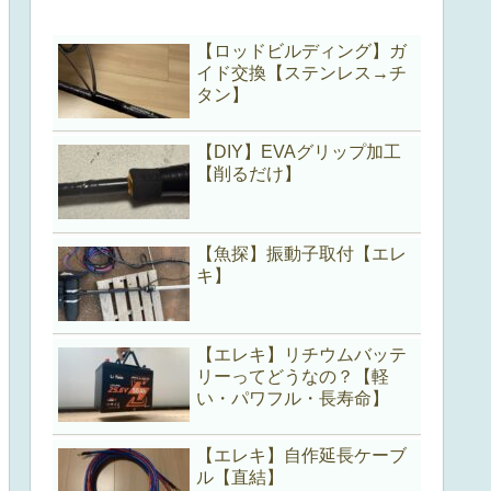
【ロッドビルディング】ガ
イド交換【ステンレス→チ
タン】
【DIY】EVAグリップ加工
【削るだけ】
【魚探】振動子取付【エレ
キ】
【エレキ】リチウムバッテ
リーってどうなの？【軽
い・パワフル・長寿命】
【エレキ】自作延長ケーブ
ル【直結】