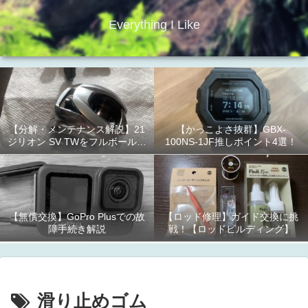
Everything I Like
【分解・メンテナンス解説】21
【かっこよさ抜群】GBX-
ジリオン SV TWをフルボールベ
100NS-1JF推しポイント4選！
アリング化！
【無償交換】GoPro Plusでの故
【ロッド修理】ガイド交換に挑
障手続き解説
戦！【ロッドビルディング】
滑り止めゴム