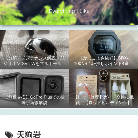
Everything I Like
【分解・メンテナンス解説】21
【かっこよさ抜群】GBX-
ジリオン SV TWをフルボールベ
100NS-1JF推しポイント4選！
アリング化！
【無償交換】GoPro Plusでの故
【ロッド修理】ガイド交換に挑
障手続き解説
戦！【ロッドビルディング】
天狗岩