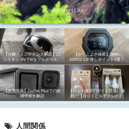
Everything I Like
【分解・メンテナンス解説】21
【かっこよさ抜群】GBX-
ジリオン SV TWをフルボールベ
100NS-1JF推しポイント4選！
アリング化！
【無償交換】GoPro Plusでの故
【ロッド修理】ガイド交換に挑
障手続き解説
戦！【ロッドビルディング】
人間関係