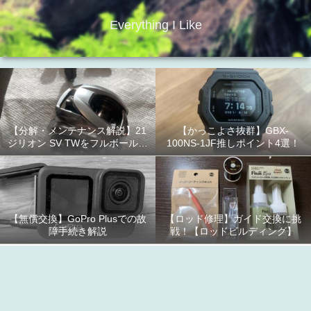
Everything I Like
【分解・メンテナンス解説】21
【かっこよさ抜群】GBX-
ジリオン SV TWをフルボールベ
100NS-1JF推しポイント4選！
アリング化！
【無償交換】GoPro Plusでの故
【ロッド修理】ガイド交換に挑
障手続き解説
戦！【ロッドビルディング】